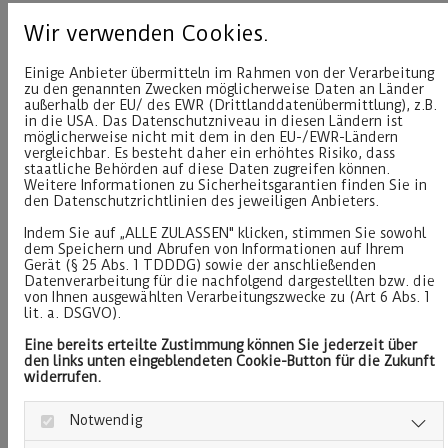
vor dem Eingang.
Wir verwenden Cookies.
Einige Anbieter übermitteln im Rahmen von der Verarbeitung
Philosophie
zu den genannten Zwecken möglicherweise Daten an Länder
außerhalb der EU/ des EWR (Drittlanddatenübermittlung), z.B.
in die USA. Das Datenschutzniveau in diesen Ländern ist
möglicherweise nicht mit dem in den EU-/EWR-Ländern
Unser Ziel ist es, Ihrem Haustier und Ihnen den
vergleichbar. Es besteht daher ein erhöhtes Risiko, dass
Tierarztbesuch so angenehm und stressfrei wie
staatliche Behörden auf diese Daten zugreifen können.
Weitere Informationen zu Sicherheitsgarantien finden Sie in
möglich zu gestalten, in dem wir uns Zeit nehmen
den Datenschutzrichtlinien des jeweiligen Anbieters.
und mit Ruhe und Geduld arbeiten.
Indem Sie auf „ALLE ZULASSEN" klicken, stimmen Sie sowohl
dem Speichern und Abrufen von Informationen auf Ihrem
Im Wartezimmer befinden sich Tische, auf denen
Gerät (§ 25 Abs. 1 TDDDG) sowie der anschließenden
Sie Ihre Transportkäfige erhöht abstellen können.
Datenverarbeitung für die nachfolgend dargestellten bzw. die
von Ihnen ausgewählten Verarbeitungszwecke zu (Art 6 Abs. 1
Dies ist vor allen Dingen für Katzen angenehm, da
lit. a. DSGVO).
sie sich in erhöhten Postitionen sicherer fühlen.
Eine bereits erteilte Zustimmung können Sie jederzeit über
den links unten eingeblendeten Cookie-Button für die Zukunft
Um eine optimale Versorgung Ihres Tieres zu
widerrufen.
gewährleisten, nehmen wir regelmäßig an Fort-
und Weiterbildungen teil.
Notwendig